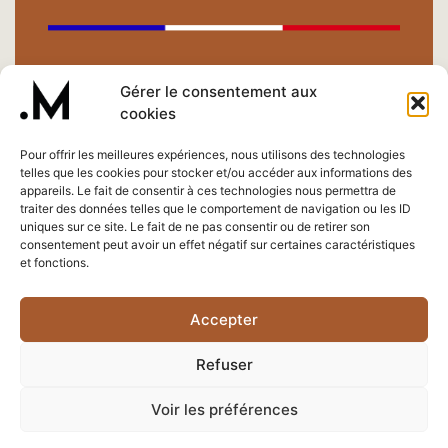
BOUTIQUE ⟶
Gérer le consentement aux
cookies
Pour offrir les meilleures expériences, nous utilisons des technologies
telles que les cookies pour stocker et/ou accéder aux informations des
CONTACT ⟶
appareils. Le fait de consentir à ces technologies nous permettra de
traiter des données telles que le comportement de navigation ou les ID
uniques sur ce site. Le fait de ne pas consentir ou de retirer son
consentement peut avoir un effet négatif sur certaines caractéristiques
et fonctions.
Accepter
Site Web ©
Redcat Studio
Stylisme Et Création Des Produits © A Point Un
Photographe ©
Sandrine Expilly
Refuser
Tous Droits Réservés
Voir les préférences
Mentions Légales
Conditions Générales De Ventes