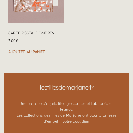
CARTE POSTALE OMBRES
3.00
€
AJOUTER AU PANIER
lesfillesdemarjane.fr
Une marque d’objets lifestyle conçus et fabriqués en
France.
Les collections des filles de Marjane ont pour promesse
d’embellir votre quotidien