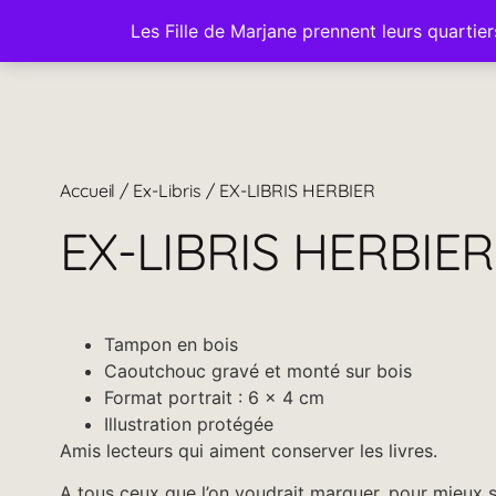
Les Fille de Marjane prennent leurs quartie
À Propos
Boutique
Accueil
/
Ex-Libris
/ EX-LIBRIS HERBIER
EX-LIBRIS HERBIER
Tampon en bois
Caoutchouc gravé et monté sur bois
Format portrait : 6 x 4 cm
Illustration protégée
Amis lecteurs qui aiment conserver les livres.
A tous ceux que l’on voudrait marquer, pour mieux s