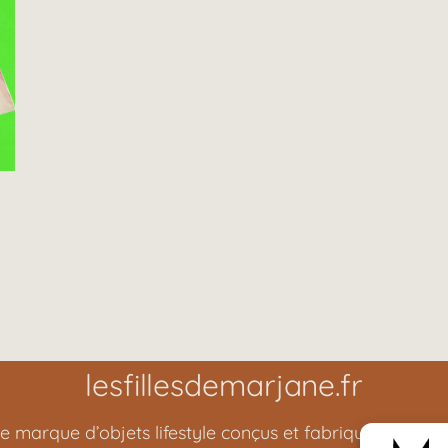
lesfillesdemarjane.fr
e marque d’objets lifestyle conçus et fabriqués en Fran