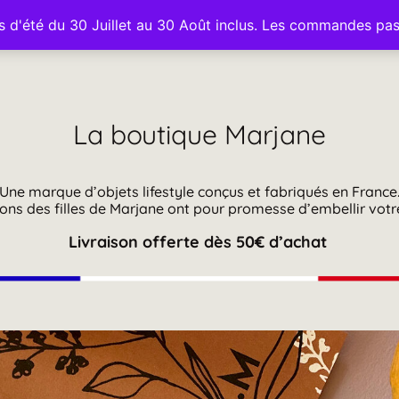
rs d'été du 30 Juillet au 30 Août inclus. Les commandes pa
La boutique
Marjane
Une marque d’objets lifestyle conçus et fabriqués en France
ions des filles de Marjane ont pour promesse d’embellir votr
Livraison offerte dès 50€ d’achat