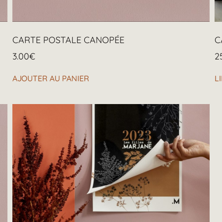
CARTE POSTALE CANOPÉE
C
3.00
€
2
AJOUTER AU PANIER
L