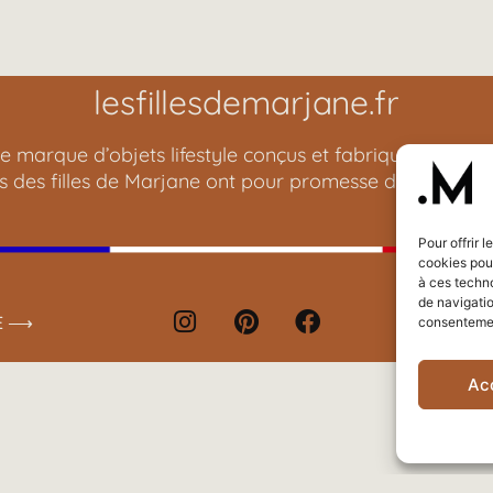
lesfillesdemarjane.fr
e marque d’objets lifestyle conçus et fabriqués en Fran
ns des filles de Marjane ont pour promesse d’embellir v
Pour offrir 
cookies pour
à ces techn
de navigatio
E ⟶
CO
consentement
Ac