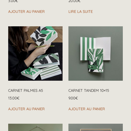
3.00
€
20.00
€
AJOUTER AU PANIER
LIRE LA SUITE
CARNET PALMES A5
CARNET TANDEM 10×15
13.00
€
9.00
€
AJOUTER AU PANIER
AJOUTER AU PANIER