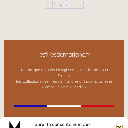
←
1
2
3
4
→
lesfillesdemarjane.fr
Une marque d’objets lifestyle conçus et fabriqués en
France.
Les collections des filles de Marjane ont pour promesse
d’embellir votre quotidien
BOUTIQUE ⟶
Gérer le consentement aux